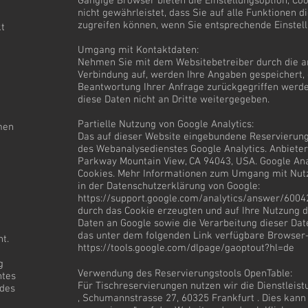
Gängige Browser bieten die Einstellungsoption, Cook
nicht gewährleistet, dass Sie auf alle Funktionen
zugreifen können, wenn Sie entsprechende Einste
kt
Umgang mit Kontaktdaten:
Nehmen Sie mit dem Websitebetreiber durch die 
Verbindung auf, werden Ihre Angaben gespeichert, 
Beantwortung Ihrer Anfrage zurückgegriffen werde
diese Daten nicht an Dritte weitergegeben.
Partielle Nutzung von Google Analytics:
men
Das auf dieser Website eingebundene Reservierun
des Webanalysedienstes Google Analytics. Anbieter 
Parkway Mountain View, CA 94043, USA. Google Anal
Cookies. Mehr Informationen zum Umgang mit Nutze
in der Datenschutzerklärung von Google:
https://support.google.com/analytics/answer/6004
durch das Cookie erzeugten und auf Ihre Nutzung
Daten an Google sowie die Verarbeitung dieser Dat
das unter dem folgenden Link verfügbare Browser-P
t.
https://tools.google.com/dlpage/gaoptout?hl=de
g
Verwendung des Reservierungstools OpenTable:
htes
Für Tischreservierungen nutzen wir die Dienstlei
 des
, Schumannstrasse 27, 60325 Frankfurt . Dies kann