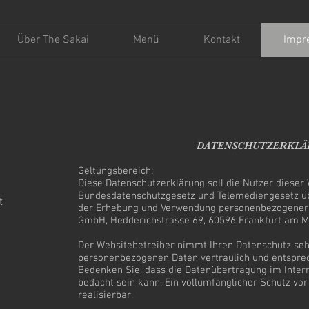
Über The Sakai
Menü
Kontakt
Impr
DATENSCHUTZERKLÄR
Geltungsbereich:
Diese Datenschutzerklärung soll die Nutzer diese
Bundesdatenschutzgesetz und Telemediengesetz üb
t
der Erhebung und Verwendung personenbezogener D
GmbH, Hedderichstrasse 69, 60596 Frankfurt am M
Der Websitebetreiber nimmt Ihren Datenschutz seh
personenbezogenen Daten vertraulich und entsprec
Bedenken Sie, dass die Datenübertragung im Intern
bedacht sein kann. Ein vollumfänglicher Schutz vor
realisierbar.