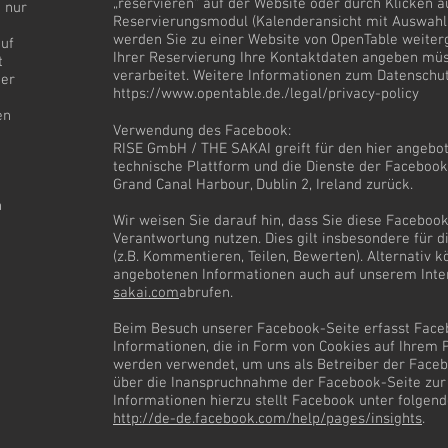
„reservieren“ auf der Website oder durch Klicken a
 nur
Reservierungsmodul (Kalenderansicht mit Auswahlmö
werden Sie zu einer Website von OpenTable weiterge
auf
Ihrer Reservierung Ihre Kontaktdaten angeben mü
t
verarbeitet. Weitere Informationen zum Datenschut
ter
https://www.opentable.de
./legal/privacy-policy
en
Verwendung des Facebook:
RISE GmbH / THE SAKAI greift für den hier angebot
technische Plattform und die Dienste der Facebook 
Grand Canal Harbour, Dublin 2, Ireland zurück.
n
Wir weisen Sie darauf hin, dass Sie diese Facebook
Verantwortung nutzen. Dies gilt insbesondere für d
(z.B. Kommentieren, Teilen, Bewerten). Alternativ k
angebotenen Informationen auch auf unserem Int
sakai.com
abrufen.
Beim Besuch unserer Facebook-Seite erfasst Faceb
Informationen, die in Form von Cookies auf Ihrem 
werden verwendet, um uns als Betreiber der Faceb
über die Inanspruchnahme der Facebook-Seite zur 
Informationen hierzu stellt Facebook unter folgen
http://de-de.facebook.com/help/pages/insights
.