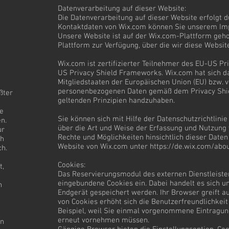
Datenverarbeitung auf dieser Website:
Die Datenverarbeitung auf dieser Website erfolgt 
Kontaktdaten von Wix.com können Sie unserem I
Unsere Website ist auf der Wix.com-Plattform gehos
Plattform zur Verfügung, über die wir diese Websit
Wix.com ist zertifizierter Teilnehmer des EU-US P
US Privacy Shield Frameworks. Wix.com hat sich da
Mitgliedstaaten der Europäischen Union (EU) bzw. 
personenbezogenen Daten gemäß dem Privacy Shi
ßter
geltenden Prinzipien handzuhaben.
te
Sie können sich mit Hilfe der Datenschutzrichtlin
n.
über die Art und Weise der Erfassung und Nutzun
ur
Rechte und Möglichkeiten hinsichtlich dieser Daten 
ch
Website von Wix.com unter
https://de.wix.com/abou
ch.
Cookies:
t,
Das Reservierungsmodul des externen Dienstleister
eingebundene Cookies ein. Dabei handelt es sich u
h
Endgerät gespeichert werden. Ihr Browser greift au
von Cookies erhöht sich die Benutzerfreundlichkeit
Beispiel, weil Sie einmal vorgenommene Eintragun
erneut vornehmen müssen.
en