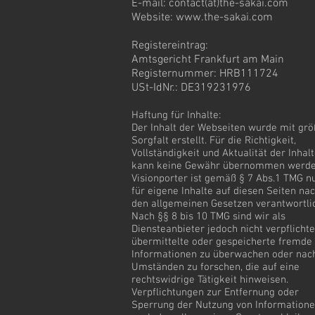
E-mail: contact(at)the-sakai.com​
Website:
www.the-sakai.com
Registereintrag:
Amtsgericht Frankfurt am Main
Registernummer: HRB111724
USt-IdNr.: DE319231976
Haftung für Inhalte:
Der Inhalt der Webseiten wurde mit grö
Sorgfalt erstellt. Für die Richtigkeit,
Vollständigkeit und Aktualität der Inhal
kann keine Gewähr übernommen werde
Visionporter ist gemäß § 7 Abs.1 TMG n
für eigene Inhalte auf diesen Seiten na
den allgemeinen Gesetzen verantwortli
Nach §§ 8 bis 10 TMG sind wir als
Diensteanbieter jedoch nicht verpflichte
übermittelte oder gespeicherte fremde
Informationen zu überwachen oder nac
Umständen zu forschen, die auf eine
rechtswidrige Tätigkeit hinweisen.
Verpflichtungen zur Entfernung oder
Sperrung der Nutzung von Information