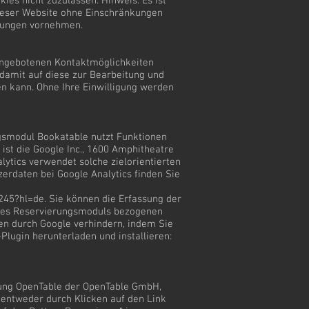
ies nicht zuzulassen. Hinweis: Es ist
 dieser Website ohne Einschränkungen
llungen vornehmen.
angebotenen Kontaktmöglichkeiten
damit auf diese zur Bearbeitung und
n kann. Ohne Ihre Einwilligung werden
gsmodul Bookatable nutzt Funktionen
ist die Google Inc., 1600 Amphitheatre
ytics verwendet solche zielorientierten
rdaten bei Google Analytics finden Sie
245?hl=de.
Sie können die Erfassung der
 des Reservierungsmoduls bezogenen
en durch Google verhindern, indem Sie
lugin herunterladen und installieren:
stung OpenTable der OpenTable GmbH,
 entweder durch Klicken auf den Link