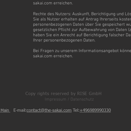
sakai.com erreichen.
Rechte des Nutzers: Auskunft, Berichtigung und Lö
Sie als Nutzer erhalten auf Antrag Ihrerseits kost
personenbezogenen Daten über Sie gespeichert wur
gesetzlichen Pflicht zur Aufbewahrung von Daten (z.
haben Sie ein Anrecht auf Berichtigung falscher D
Ihrer personenbezogenen Daten.
Bei Fragen zu unserem Informationsangebot können 
sakai.com erreichen.
Copy rights reserved by RISE GmbH
Impressum / Datenschutz
E-mail:
contact@the-sakai.com
Tel:
+496989990330
m Main